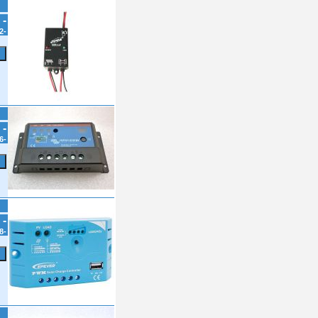
 -
2-
 -
6-
 -
8-