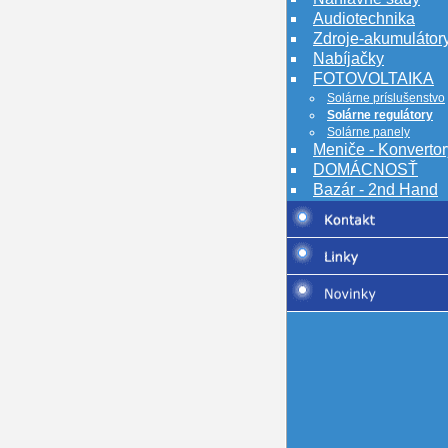
Audiotechnika
Zdroje-akumulátor
Nabíjačky
FOTOVOLTAIKA
Solárne príslušenstvo
Solárne regulátory
Solárne panely
Meniče - Konvertor
DOMÁCNOSŤ
Bazár - 2nd Hand