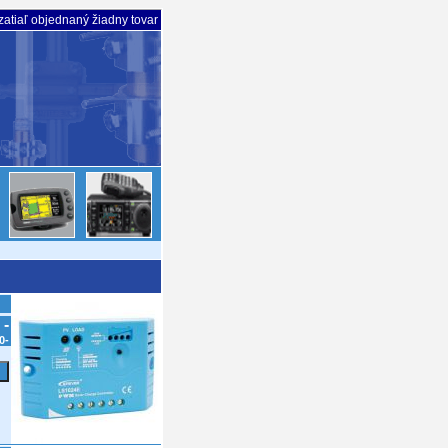
atiaľ objednaný žiadny tovar
 -
0-