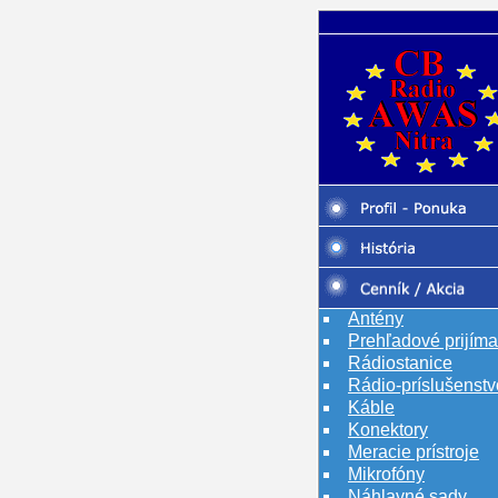
Antény
Prehľadové prijím
Rádiostanice
Rádio-príslušenstv
Káble
Konektory
Meracie prístroje
Mikrofóny
Náhlavné sady