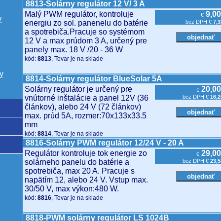
8813-Solárny regulátor 12 V/ 3 A
Malý PWM regulátor, kontroluje
9,00
€
y
energiu zo sol. panenelu do batérie
bez DPH €
7,3
a spotrebiča.Pracuje so systémom
12 V a max prúdom 3 A, určený pre
panely max. 18 V /20 - 36 W
kód:
8813
, Tovar je na sklade
y
8814-Solárny regulátor BlueSolar 5A
Solárny regulátor je určený pre
20,00
€
vnútorné inštalácie a panel 12V (36
bez DPH €
16,2
článkov), alebo 24 V (72 článkov)
max. prúd 5A, rozmer:70x133x33.5
mm
kód:
8814
, Tovar je na sklade
8816-Solárny PWM regulátor 12/24 V - 20 A
Regulátor kontroluje tok energie zo
29,00
€
solárneho panelu do batérie a
bez DPH €
23,5
spotrebiča, max 20 A. Pracuje s
napätím 12, alebo 24 V. Vstup max.
30/50 V, max výkon:480 W.
kód:
8816
, Tovar je na sklade
8818-PWM solárny regulátor LS 1024B