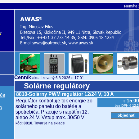
Nemáte z
Cenník
akualizovaný 6.8 2026 o 17:01
Solárne regulátory
8810-Solárny PWM regulátor 12/24 V, 10 A
ače
Regulátor kontroluje tok energie zo
15,00
€
solárneho panelu do batérie a
bez DPH €
12,2
o
spotrebiča. Pracuje s napätím 12,
alebo 24 V. Vstup max. 30/50 V
kód:
8810
, Tovar je na sklade