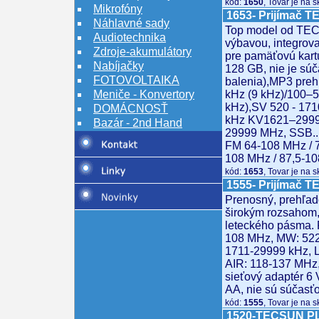
kód:
1650
, Tovar je na 
Mikrofóny
1653- Prijímač 
Náhlavné sady
Top model od TE
Audiotechnika
výbavou, integrova
Zdroje-akumulátory
pre pamäťovú kart
Nabíjačky
128 GB, nie je sú
FOTOVOLTAIKA
balenia),MP3 pre
Meniče - Konvertory
kHz (9 kHz)/100–
kHz),SV 520 - 171
DOMÁCNOSŤ
kHz KV1621–299
Bazár - 2nd Hand
29999 MHz, SSB...
FM 64-108 MHz / 7
108 MHz / 87,5-1
kód:
1653
, Tovar je na 
1555- Prijímač 
Prenosný, prehľad
širokým rozsahom,
leteckého pásma. 
108 MHz, MW: 522
1711-29999 kHz, 
AIR: 118-137 MHz,
sieťový adaptér 6 
AA, nie sú súčasť
kód:
1555
, Tovar je na 
1520-TECSUN PL