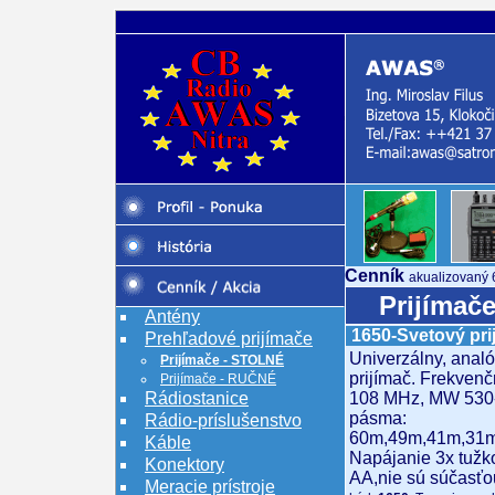
Cenník
akualizovaný 
Prijímač
Antény
1650-Svetový pr
Prehľadové prijímače
Univerzálny, anal
Prijímače - STOLNÉ
prijímač. Frekven
Prijímače - RUČNÉ
Rádiostanice
108 MHz, MW 530-
pásma:
Rádio-príslušenstvo
60m,49m,41m,31m
Káble
Napájanie 3x tužko
Konektory
AA,nie sú súčasťo
Meracie prístroje