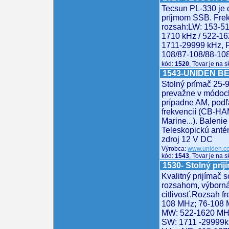
Tecsun PL-330 je
príjmom SSB. Fre
rozsah:LW: 153-5
1710 kHz / 522-1
1711-29999 kHz, 
108/87-108/88-10
kód:
1520
, Tovar je na 
1543-UNIDEN B
Stolný prímač 25-
prevažne v módoc
prípadne AM, podľ
frekvencií (CB-H
Marine...). Baleni
Teleskopickú anté
zdroj 12 V DC
Výrobca:
www.uniden.c
kód:
1543
, Tovar je na 
1530- Stolný pri
Kvalitný prijímač 
rozsahom, výborná 
citlivosť.Rozsah f
108 MHz; 76-108 M
MW: 522-1620 MHz
SW: 1711 -29999k