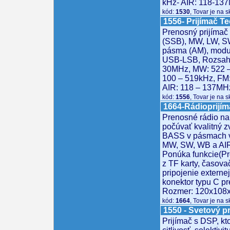
kHz- AIR: 118-13
kód:
1530
, Tovar je na 
1556- Prijímač T
Prenosný prijímač
(SSB), MW, LW, S
pásma (AM), modu
USB-LSB, Rozsahy
30MHz, MW: 522 –
100 – 519kHz, FM
AIR: 118 – 137MH
kód:
1556
, Tovar je na 
1664-Rádioprij
Prenosné rádio na
počúvať kvalitný z
BASS v pásmach v
MW, SW, WB a AIR
Ponúka funkcie(P
z TF karty, časova
pripojenie externe
konektor typu C pre
Rozmer: 120x108
kód:
1664
, Tovar je na 
1550 - Svetový 
Prijímač s DSP, kt