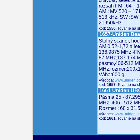
citlivosť, selektiv
rozsah FM : 64 – 
AM : MV 520 – 17
513 kHz, SW :SW:
21950kHz.
kód:
1550
, Tovar je na 
1657-Uniden Be
Stolný scaner, hod
AM 0,52-1,72 a le
136,9875 MHz -FM
87 MHz,137-174
pásmo,406-512 M
MHz,rozmer:209x
Váha:600 g.
Výrobca:
www.uniden.c
kód:
1657
, Tovar je na 
1661-Uniden UB
Pásma:25 - 87.295
MHz. 406 - 512 M
Rozmer : 68 x 31.
Výrobca:
www.uniden.c
kód:
1661
, Tovar je na 