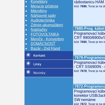
Konektory
rádiostanicu HA
Meracie prístroje
kód:
7686
, Tovar je na 
Mikrofóny
Náhlavné sady
Audiotechnika
Zdroje-akumulátory
7680-Prog. kábel
Nabíjačky
Programovací kábe
FOTOVOLTAIKA
CRT 9900/6900v/
Meniče - Konvertory
kód:
7680
, Tovar je len
DOMÁCNOSŤ
Bazár - 2nd Hand
7678-Programova
Programovací kábe
: CRT SS6900N - st
kód:
7678
, Tovar je na 
7672-Programov
Programovací ká
konektor USB/Jack
SW nemáme
kód:
7672
, Tovar je na 