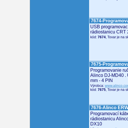
7674-Programova
USB programovací
rádiostanicu CRT
kód:
7674
, Tovar je na 
7675-Programov
Programovanie ruč
Alinco DJ-MD40 . 
mm - 4 PIN
Výrobca:
www.alinco.c
kód:
7675
, Tovar je na 
7676-Alinco ER
Programovací káb
rádiostanicu Alin
DX10