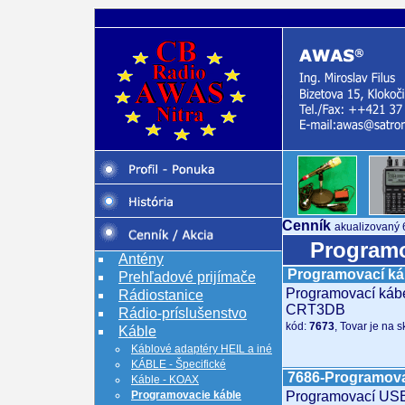
Cenník
akualizovaný 
Programo
Antény
Programovací ká
Prehľadové prijímače
Programovací kábe
Rádiostanice
CRT3DB
Rádio-príslušenstvo
kód:
7673
, Tovar je na 
Káble
Káblové adaptéry HEIL a iné
KÁBLE - Špecifické
7686-Programov
Káble - KOAX
Programovacie káble
Programovací USB