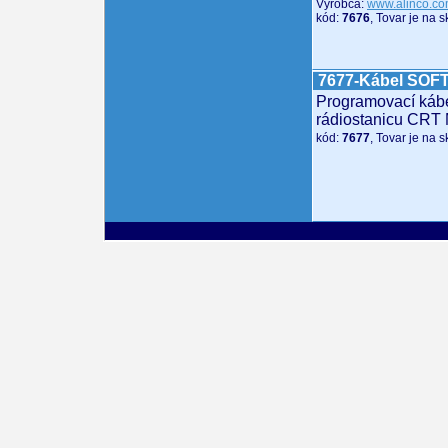
Výrobca:
www.alinco.c
kód:
7676
, Tovar je na 
7677-Kábel SO
Programovací káb
rádiostanicu CR
kód:
7677
, Tovar je na 