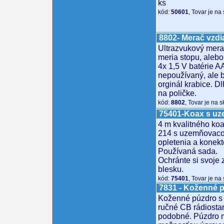
ks
kód:
50601
, Tovar je na
8802- Merač vzd
Ultrazvukový mera
meria stopu, alebo
4x 1,5 V batérie 
nepoužívaný, ale 
orginál krabice. 
na poličke.
kód:
8802
, Tovar je na 
75401-Koax s u
4 m kvalitného ko
214 s uzemňovaco
opletenia a konekt
Používaná sada.
Ochránte si svoje 
blesku.
kód:
75401
, Tovar je na
7831 - Koženné p
Koženné púzdro s
ručné CB rádiosta
podobné. Púzdro m