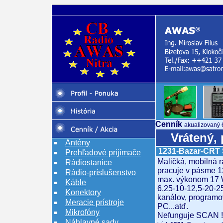
Cenník
akualizovaný 
Vrátený,
Antény
1231-Bazar-CRT 
Prehľadové prijímače
Maličká, mobilná r
Rádiostanice
pracuje v pásme 
Rádio-príslušenstvo
max. výkonom 17 W
Káble
6,25-10-12,5-20-2
Konektory
kanálov, programo
Meracie prístroje
PC...atď.
Mikrofóny
Nefunguje SCAN !
Náhlavné sady