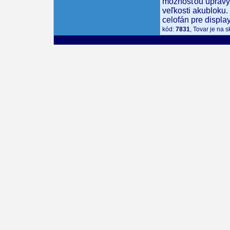
možnosťou úpravy
veľkosti akubloku
celofán pre display
kód:
7831
, Tovar je na 