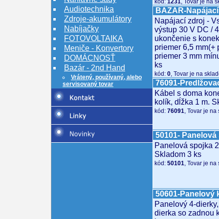
kód:
1231
, Tovar je na 
Audiotechnika
BAZAR-Napájac
Zdroje-akumulátory
Napájací zdroj - V
Nabíjačky
výstup 30 V DC / 
FOTOVOLTAIKA
ukončenie s konek
priemer 6,5 mm(+ p
Meniče - Konvertory
priemer 3 mm mínu
DOMÁCNOSŤ
ks
Bazár - 2nd Hand
kód:
0
, Tovar je na skla
Vrátený, používaný, alebo
76091-Predlžovac
servisovaný tovar
Kábel s doma kon
kolík, dĺžka 1 m. 
kód:
76091
, Tovar je na
50101- Panelová
Panelová spojka 2
Skladom 3 ks
kód:
50101
, Tovar je na
50601-Panelový 
Panelový 4-dierky,
dierka so zadnou 