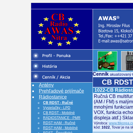
Cenník
akualizovaný 
CB RDST
Antény
1022-CB Rádiost
Prehľadové prijímače
Ručná CB multifun
Rádiostanice
(AM / FM) s malým
CB RDST - Ručné
mnohými funkciami
Vysielačky - LPD
VOX, funkcia echo,
CB RDST - Mobilné
displeja atď.) Skl
RÁDIOSTANICE - PMR
RDST HAM - Ručné
Výrobca:
www.ttikorea.c
kód:
1022
, Tovar je na 
RDST HAM - Mobilné