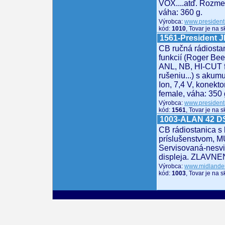
VOX....atď. Rozm
váha: 360 g.
Výrobca:
www.president
kód:
1010
, Tovar je na 
1561-President 
CB ručná rádiosta
funkcií (Roger Bee
ANL, NB, HI-CUT fi
rušeniu...) s akum
Ion, 7,4 V, konekt
female, váha: 350 
Výrobca:
www.president
kód:
1561
, Tovar je na 
1003-ALAN 42 D
CB rádiostanica s
príslušenstvom, 
Servisovaná-nesvie
displeja. ZLAVNE
Výrobca:
www.midlande
kód:
1003
, Tovar je na 