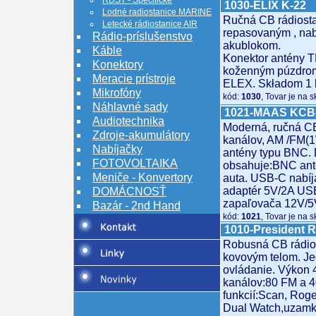
RDST - Špecifické
1030-ELIX K-22
Lodné radiostanice MARINE
Ručná CB rádiosta
Letecké rádiostanice AIR
repasovaným , nab
Rádio-príslušenstvo
akublokom.
Káble
Konektor antény T
Konektory
koženným púzdrom
Meracie prístroje
ELEX. Składom 1 
Mikrofóny
kód:
1030
, Tovar je na 
Náhlavné sady
1021-MAAS KCB
Audiotechnika
Moderná, ručná CB
Zdroje-akumulátory
kanálov, AM /FM(
Nabíjačky
antény typu BNC.
FOTOVOLTAIKA
obsahuje:BNC ant
Meniče - Konvertory
auta. USB-C nabíj
adaptér 5V/2A USB
DOMÁCNOSŤ
zapaľovača 12V/
Bazár - 2nd Hand
kód:
1021
, Tovar je na 
1010-President R
Robusná CB rádio
kovovým telom. J
ovládanie. Výkon 
kanálov:80 FM a 4
funkcií:Scan, Rog
Dual Watch,uzamknu